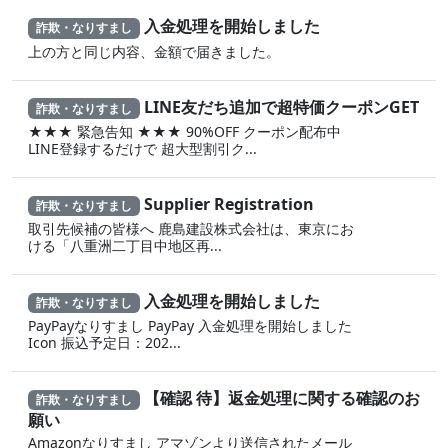
入金処理を開始しました
詐欺・なりすまし
上の方と同じ内容、金額で届きました。
LINE友だち追加で超特価クーポンGET
詐欺・なりすまし
★★★ 緊急告知 ★★★ 90%OFF クーポン配布中
LINE登録するだけで 超大型割引ク...
Supplier Registration
詐欺・なりすまし
取引先候補の皆様へ 鹿島建設株式会社は、東京にお
ける「八重洲二丁目中地区再...
入金処理を開始しました
詐欺・なりすまし
PayPayなりすまし PayPay 入金処理を開始しました
Icon 振込予定日：202...
【確認 待】返金処理に‍関する確認のお
詐欺・なりすまし
願い
Amazonなりすまし ア‍マゾ‍ンより送信されたメール