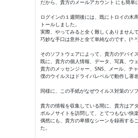
だから、貴方のメールアカウント にも簡単
ログインの１週間後には、既にトロイの木
トールしました。
実際、やってみると全く難しくありません
巧妙な手口は意外と全て単純なのです。(^ ^
そのソフトウェアによって、貴方のデバイ
既に、貴方の個人情報、データ、写真、ウ
貴方のメッセンジャー、SNS、メール、チ
僕のウイルスはドライバレベルで動作し署
同様に、この手紙がなぜウイルス対策のソ
貴方の情報を収集している間に、貴方はア
ポルノサイトを訪問して、とてつもない快
偶然にも、貴方の卑猥なシーンを録画する
た。