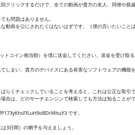
数回クリックするだけで、全ての動画が貴方の友人、同僚や親
っても問題はありません。
んな動画を公にされたくはないはずです。（僕の言いたいこと
じたビットコイン相当額）を僕に送金してください。送金を受け取
れてしまい、貴方のデバイスにある有害なソフトウェアの機能
しばらくチェックしていることを考えると、これは公正な取引
い場合は、どのサーチエンジンで検索しても方法は知ることが
73yKhsFfLuH9oBDrMhuY3 です。
には3日間）の猶予を与えましょう。