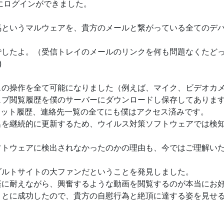
にログインができました。
馬というマルウェアを、貴方のメールと繋がっている全てのデ
でしたよ。（受信トレイのメールのリンクを何も問題なくたど
)
スの操作を全て可能になりました（例えば、マイク、ビデオカ
ェブ閲覧履歴を僕のサーバーにダウンロードし保存してありま
ャット履歴、連絡先一覧の全てにも僕はアクセス済みです。
名を継続的に更新するため、ウイルス対策ソフトウェアでは検
フトウェアに検出されなかったのかの理由も、今ではご理解い
ダルトサイトの大ファンだということを発見しました。
楽に耐えながら、興奮するような動画を閲覧するのが本当にお
ことに成功したので、貴方の自慰行為と絶頂に達する姿を見せ