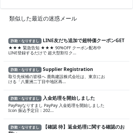
類似した最近の迷惑メール
LINE友だち追加で超特価クーポンGET
詐欺・なりすまし
★★★ 緊急告知 ★★★ 90%OFF クーポン配布中
LINE登録するだけで 超大型割引ク...
Supplier Registration
詐欺・なりすまし
取引先候補の皆様へ 鹿島建設株式会社は、東京にお
ける「八重洲二丁目中地区再...
入金処理を開始しました
詐欺・なりすまし
PayPayなりすまし PayPay 入金処理を開始しました
Icon 振込予定日：202...
【確認 待】返金処理に‍関する確認のお
詐欺・なりすまし