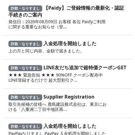
【P⁠a i‌dy】ご登 録情‌報の最新化・認​証
詐欺・なりすまし
手​続きのご案内
発信日：2026年08月09日 お客様 各位 P⁠aidyご利用
に関する重要なお知らせ（登‌...
入金処理を開始しました
詐欺・なりすまし
上の方と同じ内容、金額で届きました。
LINE友だち追加で超特価クーポンGET
詐欺・なりすまし
★★★ 緊急告知 ★★★ 90%OFF クーポン配布中
LINE登録するだけで 超大型割引ク...
Supplier Registration
詐欺・なりすまし
取引先候補の皆様へ 鹿島建設株式会社は、東京にお
ける「八重洲二丁目中地区再...
入金処理を開始しました
詐欺・なりすまし
PayPayなりすまし PayPay 入金処理を開始しました