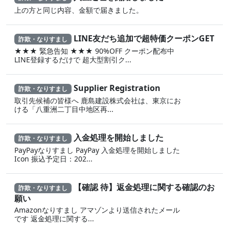
上の方と同じ内容、金額で届きました。
LINE友だち追加で超特価クーポンGET
詐欺・なりすまし
★★★ 緊急告知 ★★★ 90%OFF クーポン配布中
LINE登録するだけで 超大型割引ク...
Supplier Registration
詐欺・なりすまし
取引先候補の皆様へ 鹿島建設株式会社は、東京にお
ける「八重洲二丁目中地区再...
入金処理を開始しました
詐欺・なりすまし
PayPayなりすまし PayPay 入金処理を開始しました
Icon 振込予定日：202...
【確認 待】返金処理に‍関する確認のお
詐欺・なりすまし
願い
Amazonなりすまし ア‍マゾ‍ンより送信されたメール
です 返金‌処 理に 関する...