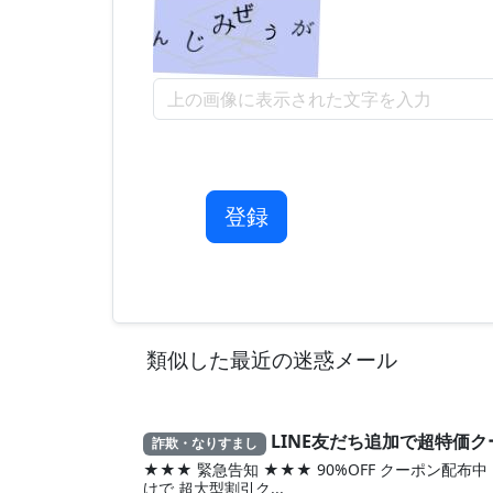
登録
類似した最近の迷惑メール
LINE友だち追加で超特価ク
詐欺・なりすまし
★★★ 緊急告知 ★★★ 90%OFF クーポン配布中 
けで 超大型割引ク...