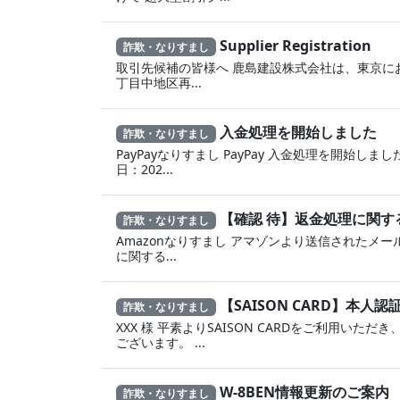
Supplier Registration
詐欺・なりすまし
取引先候補の皆様へ 鹿島建設株式会社は、東京に
丁目中地区再...
入金処理を開始しました
詐欺・なりすまし
PayPayなりすまし PayPay 入金処理を開始しました
日：202...
【確認 待】返金処理に‍関
詐欺・なりすまし
Amazonなりすまし ア‍マゾ‍ンより送信されたメール
に 関する...
【SAISON CARD】本
詐欺・なりすまし
XXX 様 平素よりSAISON CARDをご利用いただ
ございます。 ...
W-8BEN情報更新のご案内
詐欺・なりすまし