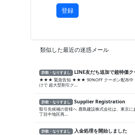
登録
類似した最近の迷惑メール
LINE友だち追加で超特価ク
詐欺・なりすまし
★★★ 緊急告知 ★★★ 90%OFF クーポン配布中 
けで 超大型割引ク...
Supplier Registration
詐欺・なりすまし
取引先候補の皆様へ 鹿島建設株式会社は、東京に
丁目中地区再...
入金処理を開始しました
詐欺・なりすまし