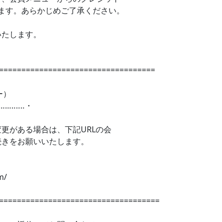
ります。あらかじめご了承ください。
いたします。
===================================
ー）
……‥‥‥・
更がある場合は、下記URLの会
続きをお願いいたします。
》
m/
====================================