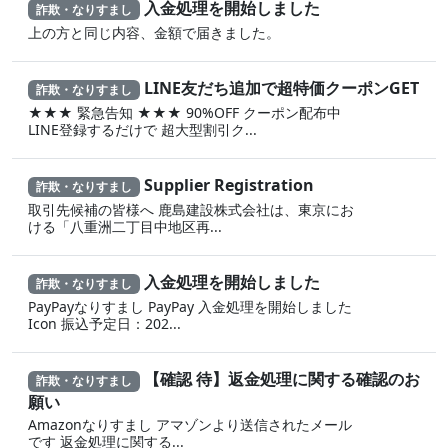
入金処理を開始しました
詐欺・なりすまし
上の方と同じ内容、金額で届きました。
LINE友だち追加で超特価クーポンGET
詐欺・なりすまし
★★★ 緊急告知 ★★★ 90%OFF クーポン配布中
LINE登録するだけで 超大型割引ク...
Supplier Registration
詐欺・なりすまし
取引先候補の皆様へ 鹿島建設株式会社は、東京にお
ける「八重洲二丁目中地区再...
入金処理を開始しました
詐欺・なりすまし
PayPayなりすまし PayPay 入金処理を開始しました
Icon 振込予定日：202...
【確認 待】返金処理に‍関する確認のお
詐欺・なりすまし
願い
Amazonなりすまし ア‍マゾ‍ンより送信されたメール
です 返金‌処 理に 関する...