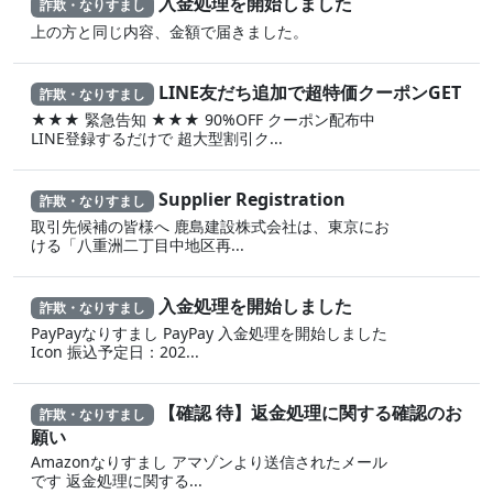
入金処理を開始しました
詐欺・なりすまし
上の方と同じ内容、金額で届きました。
LINE友だち追加で超特価クーポンGET
詐欺・なりすまし
★★★ 緊急告知 ★★★ 90%OFF クーポン配布中
LINE登録するだけで 超大型割引ク...
Supplier Registration
詐欺・なりすまし
取引先候補の皆様へ 鹿島建設株式会社は、東京にお
ける「八重洲二丁目中地区再...
入金処理を開始しました
詐欺・なりすまし
PayPayなりすまし PayPay 入金処理を開始しました
Icon 振込予定日：202...
【確認 待】返金処理に‍関する確認のお
詐欺・なりすまし
願い
Amazonなりすまし ア‍マゾ‍ンより送信されたメール
です 返金‌処 理に 関する...