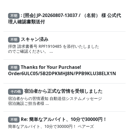
: [照会] JP-20260807-13037 / （名前） 様 公式代
不明
理人確認書類送付
スキャン済み
不明
拝啓 請求書番号 RPF1910485 を添付いたしました
のでご確認ください。 ...
Thanks for Your Purchase!
不明
Order6ULC05/5B2DPKMHJ8N/PPB9KLU38ELX1N
宿泊者から正式な苦情を受領しました
その他
宿泊者からの苦情通知 自動送信システムメッセージ
宿泊施設ご担当者様 ...
Re: 簡単なアルバイト、10分で30000円！
不明
簡単なアルバイト、10分で30000円！ ペアーズ