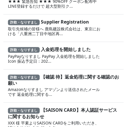
★★★ 緊急告知 ★★★ 90%OFF クーポン配布中
LINE登録するだけで 超大型割引ク...
Supplier Registration
詐欺・なりすまし
取引先候補の皆様へ 鹿島建設株式会社は、東京にお
ける「八重洲二丁目中地区再...
入金処理を開始しました
詐欺・なりすまし
PayPayなりすまし PayPay 入金処理を開始しました
Icon 振込予定日：202...
【確認 待】返金処理に‍関する確認のお
詐欺・なりすまし
願い
Amazonなりすまし ア‍マゾ‍ンより送信されたメール
です 返金‌処 理に 関する...
【SAISON CARD】本人認証サービス
詐欺・なりすまし
に関するお知らせ
XXX 様 平素よりSAISON CARDをご利用いただき、