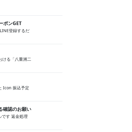
ーポンGET
LINE登録するだ
おける「八重洲二
 Icon 振込予定
する確認のお願い
です 返金‌処 理