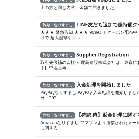
上の方と同じ内容、金額で届きました。
LINE友だち追加で超特価ク
詐欺・なりすまし
★★★ 緊急告知 ★★★ 90%OFF クーポン配布中 
けで 超大型割引ク...
Supplier Registration
詐欺・なりすまし
取引先候補の皆様へ 鹿島建設株式会社は、東京に
丁目中地区再...
入金処理を開始しました
詐欺・なりすまし
PayPayなりすまし PayPay 入金処理を開始しました
日：202...
【確認 待】返金処理に‍関
詐欺・なりすまし
Amazonなりすまし ア‍マゾ‍ンより送信されたメール
に 関する...