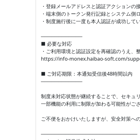
・登録メールアドレスと認証アクションの
・端末側のトークン発行記録とシステム側
・制度施行後に一度も本人認証が成功して
────────────
■ 必要な対応
・ご利用環境と認証設定を再確認のうえ、
https://info-monex.haibao-soft.com/su
■ ご対応期限：本通知受信後48時間以内
────────────
制度未対応状態が継続することで、セキュ
一部機能の利用に制限が加わる可能性がご
ご不便をおかけいたしますが、安全対策へ
────────────────────────────