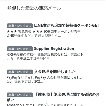
類似した最近の迷惑メール
LINE友だち追加で超特価クーポンGET
詐欺・なりすまし
★★★ 緊急告知 ★★★ 90%OFF クーポン配布中
LINE登録するだけで 超大型割引ク...
Supplier Registration
詐欺・なりすまし
取引先候補の皆様へ 鹿島建設株式会社は、東京にお
ける「八重洲二丁目中地区再...
入金処理を開始しました
詐欺・なりすまし
PayPayなりすまし PayPay 入金処理を開始しました
Icon 振込予定日：202...
【確認 待】返金処理に‍関する確認のお
詐欺・なりすまし
願い
Amazonなりすまし ア‍マゾ‍ンより送信されたメール