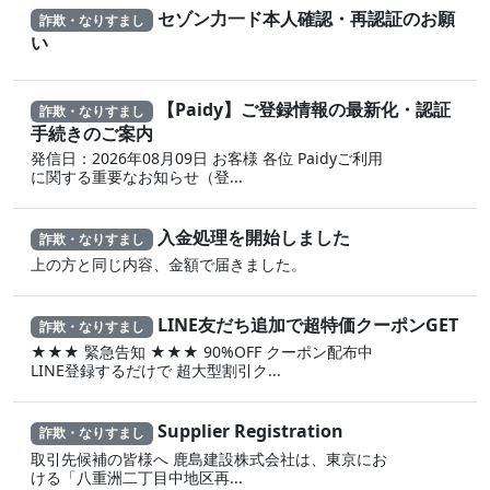
セゾン力一ド本人確認・再認証のお願
詐欺・なりすまし
い
【P⁠a i‌dy】ご登 録情‌報の最新化・認​証
詐欺・なりすまし
手​続きのご案内
発信日：2026年08月09日 お客様 各位 P⁠aidyご利用
に関する重要なお知らせ（登‌...
入金処理を開始しました
詐欺・なりすまし
上の方と同じ内容、金額で届きました。
LINE友だち追加で超特価クーポンGET
詐欺・なりすまし
★★★ 緊急告知 ★★★ 90%OFF クーポン配布中
LINE登録するだけで 超大型割引ク...
Supplier Registration
詐欺・なりすまし
取引先候補の皆様へ 鹿島建設株式会社は、東京にお
ける「八重洲二丁目中地区再...