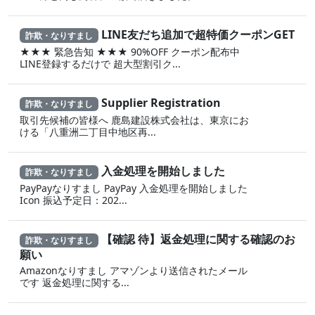
LINE友だち追加で超特価クーポンGET
詐欺・なりすまし
★★★ 緊急告知 ★★★ 90%OFF クーポン配布中
LINE登録するだけで 超大型割引ク...
Supplier Registration
詐欺・なりすまし
取引先候補の皆様へ 鹿島建設株式会社は、東京にお
ける「八重洲二丁目中地区再...
入金処理を開始しました
詐欺・なりすまし
PayPayなりすまし PayPay 入金処理を開始しました
Icon 振込予定日：202...
【確認 待】返金処理に‍関する確認のお
詐欺・なりすまし
願い
Amazonなりすまし ア‍マゾ‍ンより送信されたメール
です 返金‌処 理に 関する...