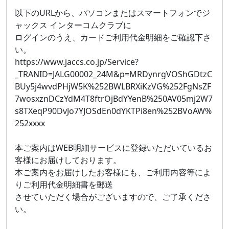
以下のURLから、パソコンまたはスマートフォンでジ
ャックス インターコムクラブに
ログインのうえ、カードご利用代金明細をご確認下さ
い。
https://www.jaccs.co.jp/Service?
_TRANID=JALG00002_24M&p=MRDynrgVOShGDtzC
BUy5j4wvdPHjW5K%252BWLBRXiKzVG%252FgNsZF
7wosxznDCzYdM4T8ftrOjBdYYenB%250AV05mj2W7
s8TXeqP90DvJo7YJOSdEn0dYKTPi8en%252BVoAW%
252xxxx
本ご案内はWEB明細サービスに登録いただいているお
客様にお届けしております。
本ご案内をお届けしたお客様にも、ご利用内容等によ
りご利用代金明細書を郵送
させていただく場合がございますので、ご了承くださ
い。