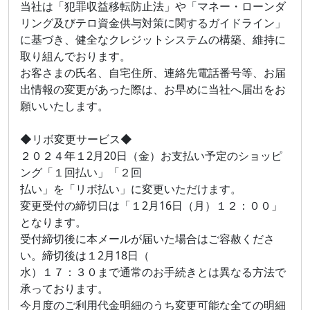
当社は「犯罪収益移転防止法」や「マネー・ローンダ
リング及びテロ資金供与対策に関するガイドライン」
に基づき、健全なクレジットシステムの構築、維持に
取り組んでおります。
お客さまの氏名、自宅住所、連絡先電話番号等、お届
出情報の変更があった際は、お早めに当社へ届出をお
願いいたします。
◆リボ変更サービス◆
２０２４年１2月20日（金）お支払い予定のショッピ
ング「１回払い」「２回
払い」を「リボ払い」に変更いただけます。
変更受付の締切日は「１2月16日（月）１２：００」
となります。
受付締切後に本メールが届いた場合はご容赦くださ
い。締切後は１2月18日（
水）１７：３０まで通常のお手続きとは異なる方法で
承っております。
今月度のご利用代金明細のうち変更可能な全ての明細