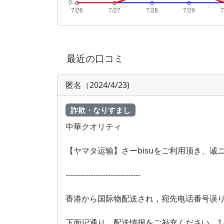
最近の口コミ
匿名（2024/4/23)
詐欺・なりすまし
中華クオリティ
【ヤマタ运输】さーbisuをご利用顶き、诚
------------------------------
香港から国际物配送され，宛先电话番号误
下面记通り、配送情报をご补充ください、1