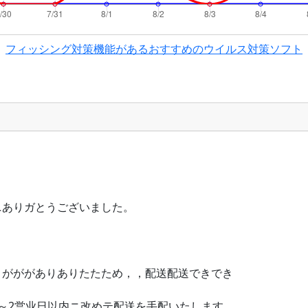
フィッシング対策機能があるおすすめのウイルス対策ソフト
ニありガとうございました。
りがががありありたたため，，配送配送できでき
～2営业日以内ニ改めテ配送を手配いたします。