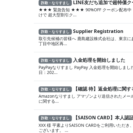
LINE友だち追加で超特価ク
詐欺・なりすまし
★★★ 緊急告知 ★★★ 90%OFF クーポン配布中 
けで 超大型割引ク...
Supplier Registration
詐欺・なりすまし
取引先候補の皆様へ 鹿島建設株式会社は、東京に
丁目中地区再...
入金処理を開始しました
詐欺・なりすまし
PayPayなりすまし PayPay 入金処理を開始しました
日：202...
【確認 待】返金処理に‍関
詐欺・なりすまし
Amazonなりすまし ア‍マゾ‍ンより送信されたメール
に 関する...
【SAISON CARD】本
詐欺・なりすまし
XXX 様 平素よりSAISON CARDをご利用いただ
ございます。 ...