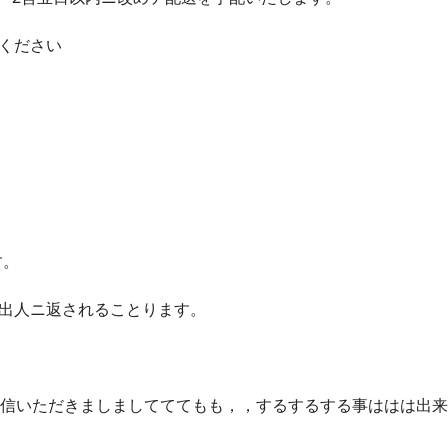
ください
す。
差出人ニ返されることります。
返信いただきましましてててもも，，するするする事ははは出