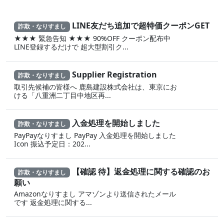
LINE友だち追加で超特価クーポンGET
詐欺・なりすまし
★★★ 緊急告知 ★★★ 90%OFF クーポン配布中
LINE登録するだけで 超大型割引ク...
Supplier Registration
詐欺・なりすまし
取引先候補の皆様へ 鹿島建設株式会社は、東京にお
ける「八重洲二丁目中地区再...
入金処理を開始しました
詐欺・なりすまし
PayPayなりすまし PayPay 入金処理を開始しました
Icon 振込予定日：202...
【確認 待】返金処理に‍関する確認のお
詐欺・なりすまし
願い
Amazonなりすまし ア‍マゾ‍ンより送信されたメール
です 返金‌処 理に 関する...