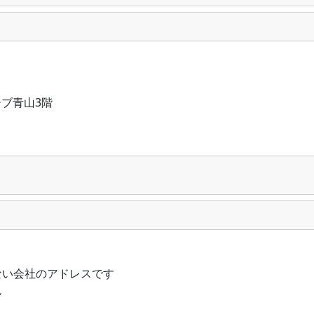
ーブ青山3階
ない会社のアドレスです
ん