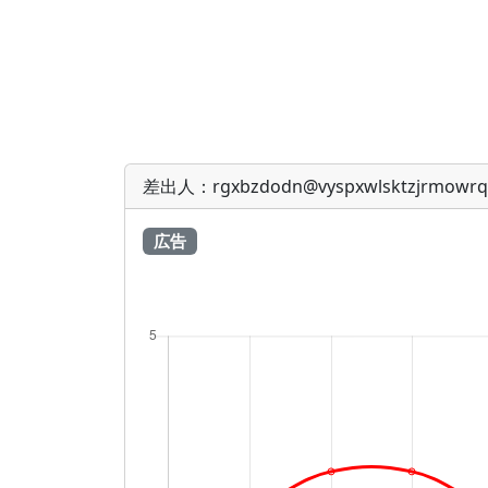
差出人：rgxbzdodn@vyspxwlsktzjrmowrqq
広告