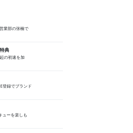
営業部の张楠で
ー特典
 勃起の初速を加
LINE登録でブランド
キューを楽しも