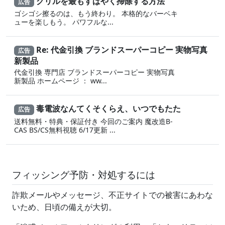
グリルを最もすばやく掃除する方法
広告
ゴシゴシ擦るのは、もう終わり。 本格的なバーベキ
ューを楽しもう。 パワフルな...
Re: 代金引換 ブランドスーパーコピー 実物写真
広告
新製品
代金引換 専門店 ブランドスーパーコピー 実物写真
新製品 ホームページ ： ww...
毒電波なんてくそくらえ、いつでもたた
広告
送料無料・特典・保証付き 今回のご案内 魔改造B-
CAS BS/CS無料視聴 6/17更新 ...
フィッシング予防・対処するには
詐欺メールやメッセージ、不正サイトでの被害にあわな
いため、日頃の備えが大切。