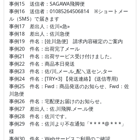
事例15 送信者：SAGAWA飛脚便
事例16 送信者：01085264506814 ※ショートメー
ル（SMS）で届きます
事例17 差出人：佐川«急»
事例18 差出人：佐川急便
事例19 件名：[佐川急便] 請求内容確定のご案内
事例20 件名：出荷完了メール
事例21 件名：出荷サービス受け付けました。
事例22 件名：商品本日発送
事例23 件名：佐/川,メー.ル_配＼送セン,ター
事例24 件名：[TRY×3] 【発送連絡】 (送信専用)
事例25 件名：Fwd：商品発送のお知らせ、Fwd：佐
川急便
事例26 件名：宅配便お届けのお知らせ。
事例27 差出人：佐.川飛脚.メー.ル便
事例28 件名：佐川です。
事例29 件名：佐川より不在通知「* * * *@ * * *」
様
事例30 件名：Webサービスご利用のご確認